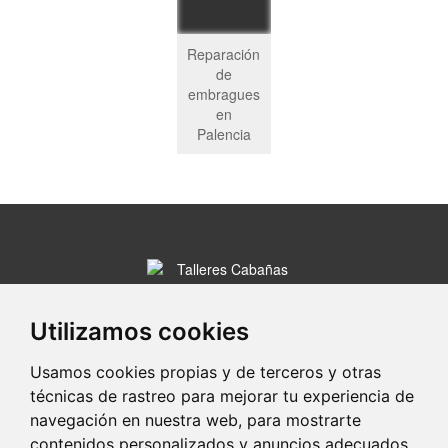
Reparación
de
embragues
en
Palencia
C/ Alfareros, 15-16
34004 Palencia (Palencia)
Utilizamos cookies
979 7...
Clic para ver
Usamos cookies propias y de terceros y otras
técnicas de rastreo para mejorar tu experiencia de
www.tallerescabañas.es
navegación en nuestra web, para mostrarte
contenidos personalizados y anuncios adecuados,