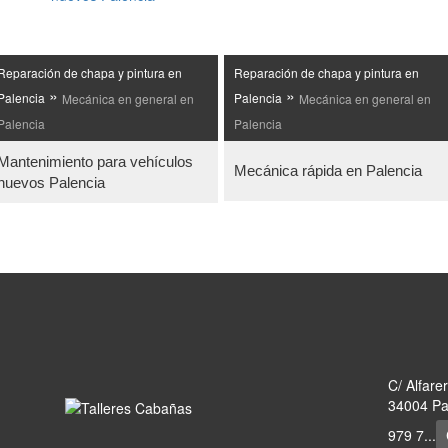
Reparación de chapa y pintura en
Reparación de chapa y pintura en
»
»
Palencia
Mecánica en general en
Palencia
Mecánica en general en
Palencia
Palencia
Mantenimiento para vehículos
Mecánica rápida en Palencia
nuevos Palencia
C/ Alfare
34004 Pal
979 7...