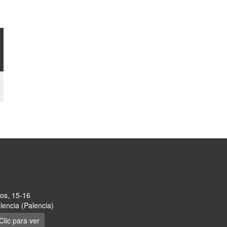
ros, 15-16
encia (Palencia)
Clic para ver