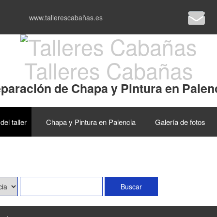
www.tallerescabañas.es
Talleres Cabañas
paración de Chapa y Pintura en Palen
del taller
Chapa y Pintura en Palencia
Galería de fotos