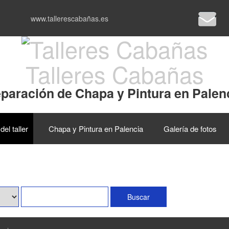
www.tallerescabañas.es
Talleres Cabañas
paración de Chapa y Pintura en Palen
del taller
Chapa y Pintura en Palencia
Galería de fotos